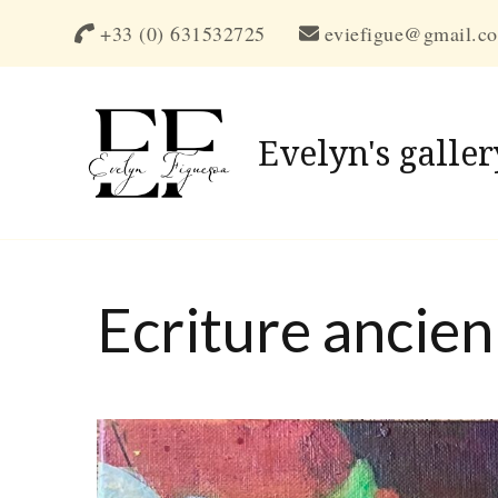
+33 (0) 631532725
eviefigue@gmail.c
Evelyn's galler
Ecriture ancie