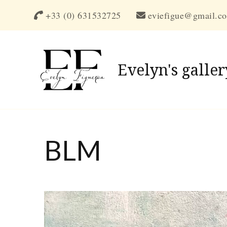
+33 (0) 631532725
eviefigue@gmail.c
Evelyn's galler
BLM